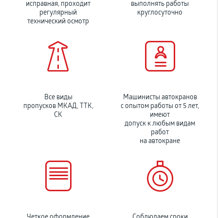
исправная, проходит
выполнять работы
регулярный
круглосуточно
технический осмотр
Все виды
Машинисты автокранов
пропусков МКАД, ТТК,
с опытом работы от 5 лет,
СК
имеют
допуск к любым видам
работ
на автокране
Четкое оформление
Соблюдаем сроки