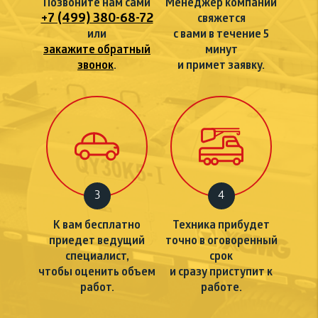
Позвоните нам сами
Менеджер компании
+7 (499) 380-68-72
свяжется
или
с вами в течение 5
закажите обратный
минут
звонок
.
и примет заявку.
3
4
К вам бесплатно
Техника прибудет
приедет ведущий
точно в оговоренный
специалист,
срок
чтобы оценить объем
и сразу приступит к
работ.
работе.