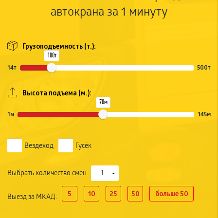
автокрана за 1 минуту
Грузоподъемность (т.):
100т
14т
500т
Высота подъема (м.):
70м
1м
145м
Вездеход
Гусёк
Выбрать количество смен:
▼
5
10
25
50
больше 50
Выезд за МКАД: